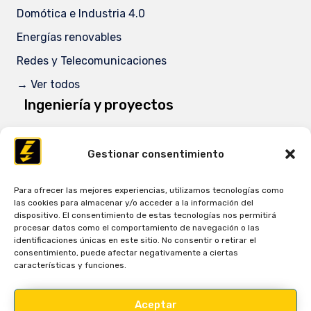
Domótica e Industria 4.0
Energías renovables
Redes y Telecomunicaciones
→ Ver todos
Ingeniería y proyectos
Eficiencia energética
Gestionar consentimiento
Ingeniería y proyectos
→ Ver todos
Para ofrecer las mejores experiencias, utilizamos tecnologías como
Sede central - España
las cookies para almacenar y/o acceder a la información del
dispositivo. El consentimiento de estas tecnologías nos permitirá
Av. Antonio Fuertes nº10B. Apdo. Correos 159 30840 -
procesar datos como el comportamiento de navegación o las
Alhama de Murcia.
identificaciones únicas en este sitio. No consentir o retirar el
consentimiento, puede afectar negativamente a ciertas
características y funciones.
Tel. + (34) 968 630 678
E-mail:
info@llamas.com.es
llamas.com.es
Aceptar